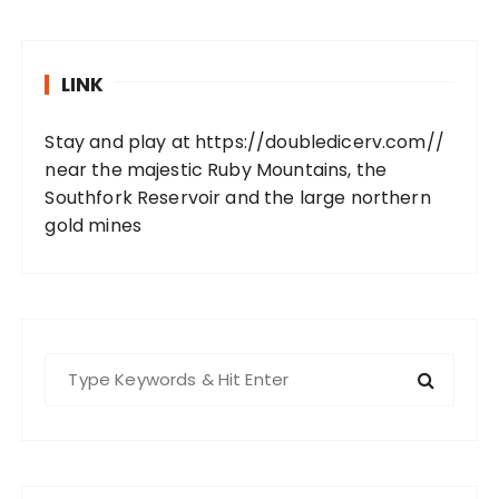
LINK
Stay and play at
https://doubledicerv.com//
near the majestic Ruby Mountains, the
Southfork Reservoir and the large northern
gold mines
S
e
a
r
c