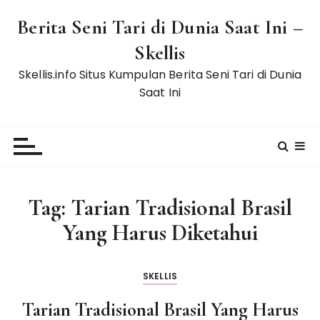
S
Berita Seni Tari di Dunia Saat Ini –
k
i
Skellis
p
Skellis.info Situs Kumpulan Berita Seni Tari di Dunia
t
Saat Ini
o
c
o
n
t
e
Tag:
Tarian Tradisional Brasil
n
t
Yang Harus Diketahui
SKELLIS
Tarian Tradisional Brasil Yang Harus