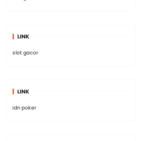
LINK
slot gacor
LINK
idn poker