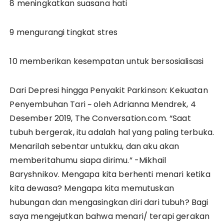
8 meningkatkan suasana hati
9 mengurangi tingkat stres
10 memberikan kesempatan untuk bersosialisasi
Dari Depresi hingga Penyakit Parkinson: Kekuatan
Penyembuhan Tari ~ oleh Adrianna Mendrek, 4
Desember 2019, The Conversation.com. “Saat
tubuh bergerak, itu adalah hal yang paling terbuka.
Menarilah sebentar untukku, dan aku akan
memberitahumu siapa dirimu.” -Mikhail
Baryshnikov. Mengapa kita berhenti menari ketika
kita dewasa? Mengapa kita memutuskan
hubungan dan mengasingkan diri dari tubuh? Bagi
saya mengejutkan bahwa menari/ terapi gerakan