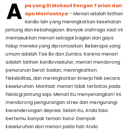
A
pa yang Di Maksud Dengan Tarian dan
apa Manfaatnya
– Menari adalah latihan
kardio lain yang meningkatkan kesehatan
jantung dan kebahagiaan. Banyak olahraga saat ini
memasukkan menari sebagai bagian dari gaya
hidup mereka yang dipromosikan. Beberapa yang
umum adalah Tae Bo dan Zumba. Karena menari
adalah latihan kardiovaskular, menari mendorong
penurunan berat badan, meningkatkan
fleksibilitas, dan meningkatkan kinerja fisik secara
keseluruhan. Manfaat menari tidak terbatas pada
fisiologi jantung saja. Menari itu menyenangkan! Ini
mendorong pengurangan stres dan mengurangi
kecenderungan depresi. Selain itu, Anda bisa
bertemu banyak teman baru! Dampak
keseluruhan dari menari pada hati Anda