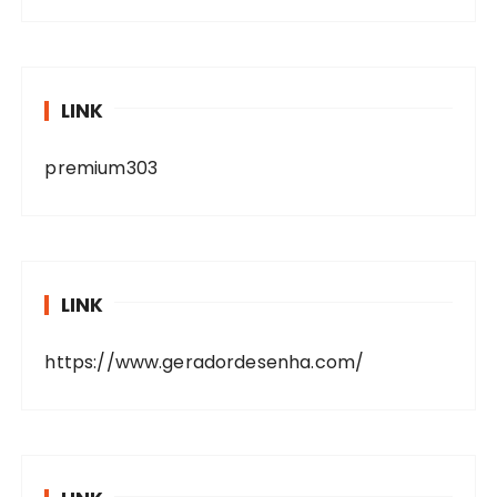
LINK
premium303
LINK
https://www.geradordesenha.com/