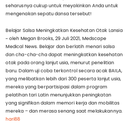
seharusnya cukup untuk meyakinkan Anda untuk
mengenakan sepatu dansa tersebut!
Belajar Salsa Meningkatkan Kesehatan Otak Lansia
~ oleh Megan Brooks, 29 Juli 2021, Medscape
Medical News. Belajar dan berlatih menari salsa
dan cha-cha-cha dapat meningkatkan kesehatan
otak pada orang lanjut usia, menurut penelitian
baru. Dalam uji coba terkontrol secara acak BAILA,
yang melibatkan lebih dari 300 peserta lanjut usia,
mereka yang berpartisipasi dalam program
pelatihan tari Latin menunjukkan peningkatan
yang signifikan dalam memori kerja dan mobilitas
mereka – dan merasa senang saat melakukannya.
hari88