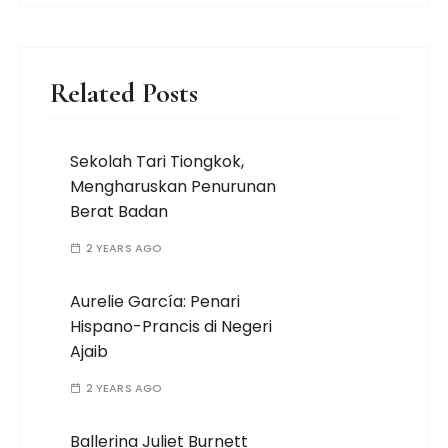
Related Posts
Sekolah Tari Tiongkok,
Mengharuskan Penurunan
Berat Badan
2 YEARS AGO
Aurelie García: Penari
Hispano-Prancis di Negeri
Ajaib
2 YEARS AGO
Ballerina Juliet Burnett