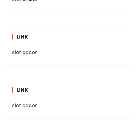
LINK
slot gacor
LINK
slot gacor