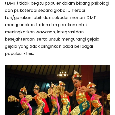
(DMT) tidak begitu populer dalam bidang psikologi
dan psikoterapi secara global. … Terapi
tari/gerakan lebih dari sekadar menari. DMT
menggunakan tarian dan gerakan untuk
meningkatkan wawasan, integrasi dan
kesejahteraan, serta untuk mengurangi gejala-
gejala yang tidak diinginkan pada berbagai
populasi klinis.