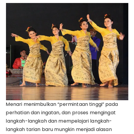
Menari menimbulkan “permintaan tinggi” pada
perhatian dan ingatan, dan proses mengingat
langkah-langkah dan mempelajari langkah-
langkah tarian baru mungkin menjadi alasan