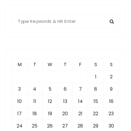
S
e
a
r
c
h
f
M
T
W
T
F
S
S
o
r
1
2
:
3
4
5
6
7
8
9
10
11
12
13
14
15
16
17
18
19
20
21
22
23
24
25
26
27
28
29
30