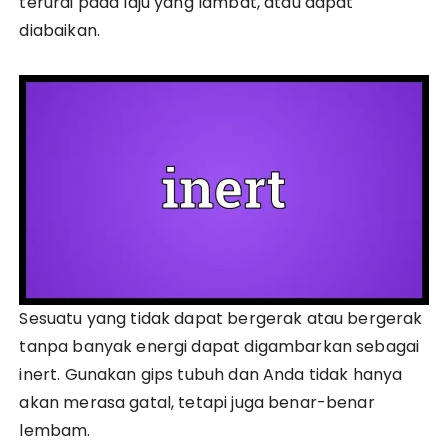
terurai pada laju yang lambat, atau dapat
diabaikan.
Sesuatu yang tidak dapat bergerak atau bergerak
tanpa banyak energi dapat digambarkan sebagai
inert. Gunakan gips tubuh dan Anda tidak hanya
akan merasa gatal, tetapi juga benar-benar
lembam.