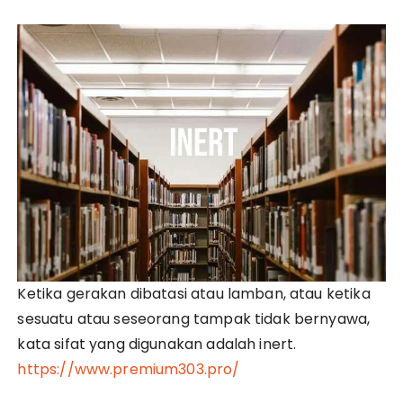
Ketika gerakan dibatasi atau lamban, atau ketika
sesuatu atau seseorang tampak tidak bernyawa,
kata sifat yang digunakan adalah inert.
https://www.premium303.pro/