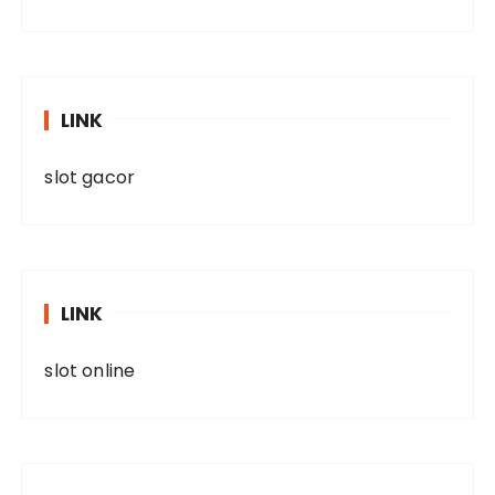
LINK
slot gacor
LINK
slot online