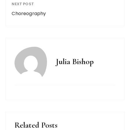
NEXT POST
Choreography
Julia Bishop
Related Posts