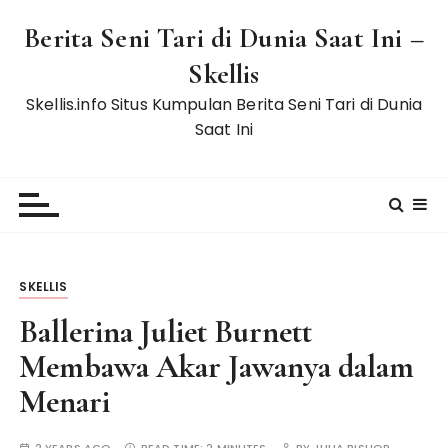
S
Berita Seni Tari di Dunia Saat Ini –
k
i
Skellis
p
Skellis.info Situs Kumpulan Berita Seni Tari di Dunia
t
Saat Ini
o
c
o
n
t
e
n
SKELLIS
t
Ballerina Juliet Burnett
Membawa Akar Jawanya dalam
Menari