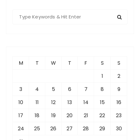
S
e
a
r
c
h
f
M
T
W
T
F
S
S
o
r
1
2
:
3
4
5
6
7
8
9
10
11
12
13
14
15
16
17
18
19
20
21
22
23
24
25
26
27
28
29
30